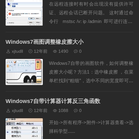
在远程连接时有时会出现没有提供许可
证、远程会话已断开问题。 这时通过命
令行 mstsc /v: ip /admin 即可进行连接i
p为远程桌面ip。......
Windows7画图调整橡皮擦大小
xjtudll
12年前
1490
0
Windows7自带的画图软件，如何调整橡
皮擦大小呢？方法1：选中橡皮擦 ，在菜
单栏找到“粗细”，选中不同的宽度即可。
如下图所示。但是这个方法有个缺点，如
果要将橡皮擦调整到很小的宽度，则没法
Windows7自带计算器计算反三角函数
实现。......
xjtudll
12年前
1088
0
开始->所有程序->附件->计算器查看->选
择科学型......