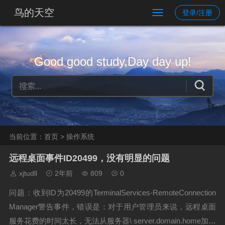
鸟的天空
登录/注册
Good good study,Day day up!
当前位置：
首页
> 操作系统
远程桌面事件ID20499，没有明显的问题
xjtudll
2年前
809
0
问题：收到ID为20499的TerminalServices-RemoteConnection
Manager警告事件，错误是：对于用户管理员来说，远程桌面
服务花费的时间太长，无法从服务器\ server.domain.home加载