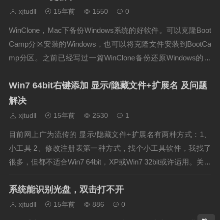
xjtudll
15年前
1550
0
WinClone，Mac下备份Windows系统的好软件。可以克隆Boot
Camp分区安装的Windows，也可以将克隆文件安装到BootCa
mp分区。之前已经写过一篇WinClone备份还原Windows的简
易教程：http://www.xjtudll.cn/Exp/171/......
Win7 64bit右键添加 显示/隐藏文件+扩展名 及问题
解决
xjtudll
15年前
2530
1
目前网上广为流传的 显示/隐藏文件+扩展名有两种方式：1、
小工具 2、修改注册表第一种方式，找个小工具软件，我找了
很多，但都不适合Win7 64bit，XP或Win7 32bit或许适用。关于
这个工具的相关介绍及下载，可以参照以下网址： http://www.i
系统能识别光盘，双击打不开
playsoft.co...
xjtudll
15年前
886
0