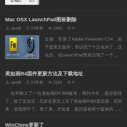
Mac OSX LaunchPad图标删除
xjtudll
13年前
2482
0
近期，安装了Adobe Fireworks CS4，由
于是英文版的，所以找了个汉化补丁，汉
化后，在LaunchPad里就出现了一个莫名
其妙的图标。“WangYu(长发)”，而且无法
删除。如下图所示。......
美如画R4固件更新方法及下载地址
xjtudll
13年前
2181
0
去年购入了一台美如画R4 Wifi版本，用到今年，遥控器挂
了，按了没反应，无奈在某宝上买了美如画R4的遥控器，买回
来，发现用不了。查了查，才知道，遥控器有两个版本的，两
个色键和四个色键的，我买的是四个色键的，而原配是两个色
WinClone更新了
键的。那么，不能用了么？网上搜了搜，只要...