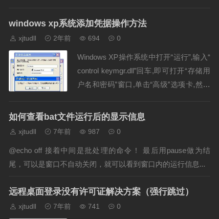
用户配置。但是，找不到任何问题解决办法：在注册表编辑器
windows xp系统添加凭据操作方法
中，找到并单击以...
xjtudll
2年前
694
0
Windows XP操作系统中打开“运行”,输入“
control keymgr.dll”回车,即可打开“存储用
户名和密码”窗口,单击“高级”选项卡,然后
单击“管理密码”,添加服务器的IP地址、用
户和密码,确认退出后,重启电脑。...
如何查看bat文件运行后的显示信息
xjtudll
7年前
987
0
@echo off 接着中间是批处理的命令！ 最后用pause做为结
尾，可以是窗口不自动关闭，就可以看到窗口内的运行信息...
远程桌面登录没有许可证解决方案（强行跳过）
xjtudll
7年前
741
0