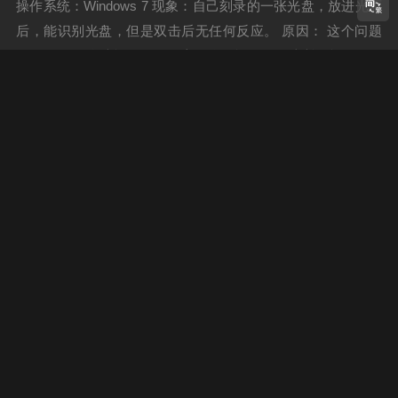
操作系统：Windows 7 现象：自己刻录的一张光盘，放进光驱
后，能识别光盘，但是双击后无任何反应。 原因： 这个问题
是Win7的一个功能导致的，启用将可能导致无法浏览打开光盘
目录，只能加载自动运行程序或自动播放媒体文件，如果没有
如何从远程桌面复制文件
则无法使用，禁用此功能即可解决问题。 解决方法： 1...
xjtudll
16年前
3400
1
工作学习中，经常需要用到远程桌面，远
程桌面确实很方便，但每次要将本地的东
西拷贝到远程电脑或将远程电脑上的东西
拷贝到本地时，都是用U盘来传递文件，
这样就相当不方便了。近日，偶然看了远
再谈无线网络受限——无法获得IP地址
程桌面的帮助，发现其本身就是带文件复
xjtudll
17年前
3488
0
制、粘贴功能的，只是默认没有开启而
前面曾经写了一篇[无线网络连接受限]的解决办法（http://www.
已。...
xjtudll.cn/Exp/66/），本次再谈一些这方面的内容。......