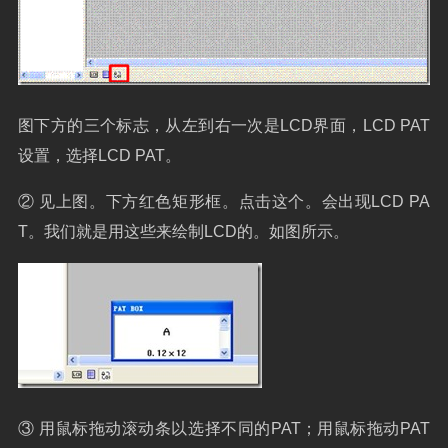
图下方的三个标志，从左到右一次是
LCD
界面，
LCD PAT
设置，选择
LCD PAT
。
②
见上图。下方红色矩形框。点击这个。会出现
LCD PA
T
。我们就是用这些来绘制
LCD
的。如图所示。
③
用鼠标拖动滚动条以选择不同的
PAT
；用鼠标拖动
PAT