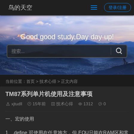
鸟的天空
登录/注册
Good good study,Day day up!
当前位置：
首页
>
技术心得
> 正文内容
TM87系列单片机使用及注意事项
xjtudll
15年前
技术心得
1312
0
一、宏的使用
1
、
.define
可使用在任意地方，但
.EQU
只能在
RAM
区和常