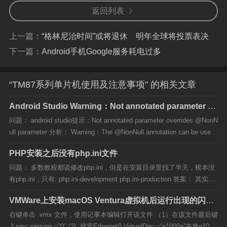
返回列表
上一篇：
“格林尼治时间”或将退休 明年全球将投票表决
下一篇：
Android手机Google服务耗电过多
“TM87系列单片机使用及注意事项” 的相关文章
Android Studio Warning：Not annotated parameter ov
errides @NonNull parameter
问题： android studio提示：Not annotated parameter overrides @NonN
ull parameter 分析： Warning：The @NonNull annotation can be used
to indicate that a given par...
PHP安装之后没有php.ini文件
问题： 多数教程都说修改php.ini，但是在安装目录里找了半天，根本没
有php.ini，只有: php.ini-development php.ini-production 答案： 其实ph
p.ini就是上述两个文件任选一修改而来。 当然，测试的话更合适的是ph
VMWare上安装macOS Ventura虚拟机后运行出现的闪退
p.ini-develo...
重启错误解决方法
右键单击 .vmx 文件，使用记事本编辑打开该文件 （1）在该文件最后键
入smc.version ="0" (2) 搜索Ethernet0.VirtualDev =“e1000e”并将e1000