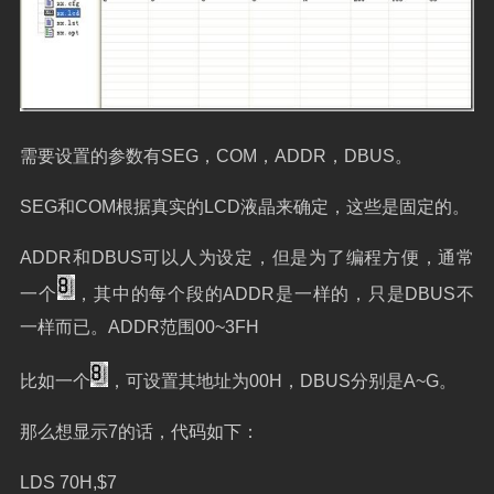
需要设置的参数有
SEG
，
COM
，
ADDR
，
DBUS
。
SEG
和
COM
根据真实的
LCD
液晶来确定，这些是固定的。
ADDR
和
DBUS
可以人为设定，但是为了编程方便，通常
一个
，其中的每个段的
ADDR
是一样的，只是
DBUS
不
一样而已。
ADDR
范围
00~3FH
比如一个
，可设置其地址为
00H
，
DBUS
分别是
A~G
。
那么想显示
7
的话，代码如下：
LDS 70H,$7