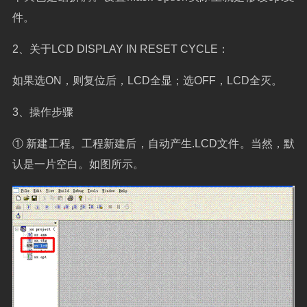
件。
2
、关于
LCD DISPLAY IN RESET CYCLE
：
如果选
ON
，则复位后，
LCD
全显；选
OFF
，
LCD
全灭。
3
、操作步骤
①
新建工程。工程新建后，自动产生
.LCD
文件。当然，默
认是一片空白。如图所示。