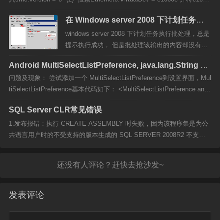
e替换为vmxnet3并保存文件 第二条不处理的...
在 Windows server 2008 下计划任务无
法正常执行bat批处理文件
windows server 2008 下计划任务执行批处理，总是
提示执行成功， 但是批处理该输出的内容却没有输
出， 解决办法： 如图：编辑任务 把批处理文件的
Android MultiSelectListPreference, java.lang.String ca
起始位置加上如：在d:\aa.bat 那么起始位置就是：
nnot be cast to java.util.Set
问题及现象： 尝试添加一个 MultiSelectListPreference到设置界面，Mul
d:\ 注：路径中不能有引号...
tiSelectListPreference基本代码如下： <MultiSelectListPreference andr
oid:title="@string/title" an...
SQL Server CLR常见错误
1.发布报错：执行 CREATE ASSEMBLY 时失败，因为该程序集是为公
共语言用户时的不受支持的版本生成的 SQL SERVER 2008R2 不支持.n
et4.0, 需要把项目改成.net3.5 部署成功了 2.执行sql报错：禁止在 .NET
Framework 中执行用户代码。启用...
发表评论