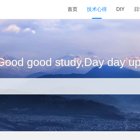
首页
技术心得
DIY
日
Good good study,Day day up