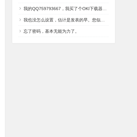
我的QQ759793667，我买了个OKI下载器，送的光盘里面有2016年翻译好的，IDE,LCD,还有内核，用户手册讲解的中文资料。
我也没怎么设置，估计是发表的早。您似乎并没有留下QQ。OKI有中文资料？？据我了解，只有496有中文吧。
忘了密码，基本无能为力了。