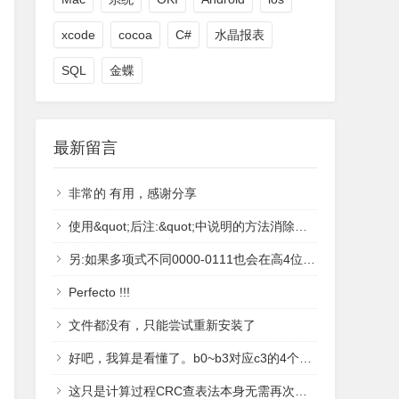
xcode
cocoa
C#
水晶报表
SQL
金蝶
最新留言
非常的 有用，感谢分享
使用&quot;后注:&quot;中说明的方法消除了高4位产生的1.
另:如果多项式不同0000-0111也会在高4位中多产生1.
Perfecto !!!
文件都没有，只能尝试重新安装了
好吧，我算是看懂了。b0~b3对应c3的4个位置，当前位置为1时等于poly对应的偏移值，否则为0；比如c3=1001，b3=Poly &lt;&lt;3; b2=0; b1 = 0; b0 = Poly &lt;&lt; 0计算驱动表的时候，是c3左移4个位置作为测试护具，也就是c3=10010000，因此，驱动表的值为：c3^b3^b2^b1 = 10010000^10011000^0^0^10011 = 1000^10011=11011^10011=1000感谢博主的文章！
这只是计算过程CRC查表法本身无需再次判断，得表的过程已经判断完了。