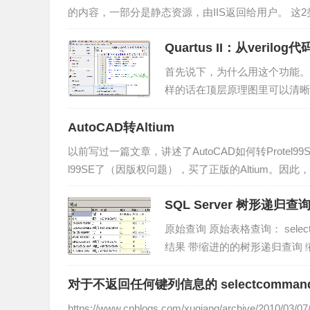
的内容，一部分是静态资源，由IIS返回给用户。 这2类用户有区
者是Anonym...
Quartus II：从veri
首先说下，为什么用这个功能。 
样的话在顶层原理图里可以清晰的知道要干
eate Symbol Files for Current Fi
AutoCAD转Altium
以前写过一篇文章，讲述了AutoCAD如何转Protel99SE
l99SE了（因版权问题），买了正版的Altium。因此
旧有效。 还有一个...
SQL Server 树形递归查
原始查询 原始表格查询： select 
结果 带缩进的的树形递归查询
否包含子节点的查询结果...
对于不返回任何键列信息的 selectcommand 
https://www.cnblogs.com/xuqiang/archive/