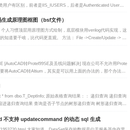
别，前者是IIS_IUSERS，后者是Authenticated User或
log代码生成原理图框图（bsf文件）
个人习惯顶层用原理图方式绘制，底层模块用verilog代码实现，这
啥，比代码更直观。 方法： File ->Create/Update -> Cr
le 生...
 [AutoCAD转Protel99SE及丢线问题解决] 现在公司不允许用Prote
，要将AutoCAD转Altium，其实是可以用上面的办法的，那个办法依
询
* from dbo.T_DeptInfo; 原始表格查询结果：： 递归查询 递归查询
 缩进递归查询结果 查询是否子节点的树形递归查询 树形递归查询是
不支持 updatecommand 的动态 sql 生成
2010/03/07/1953720.html 大家知道，DataSet保存的数据是位于服务器内存里