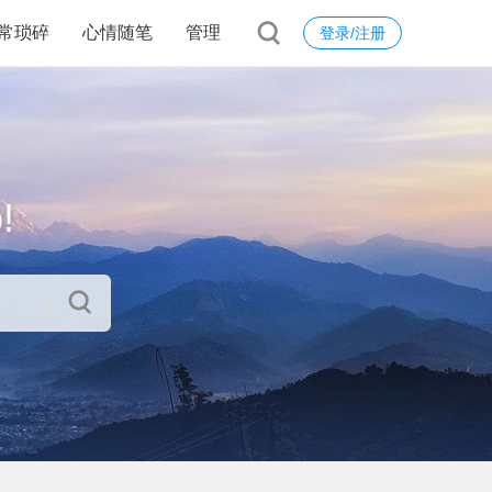
常琐碎
心情随笔
管理
登录/注册
!