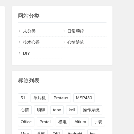
网站分类
未分类
日常琐碎
技术心得
心情随笔
DIY
标签列表
51
单片机
Proteus
MSP430
心情
琐碎
tenx
keil
操作系统
Office
Protel
模电
Altium
手表
Mac
系统
OKI
Android
ios