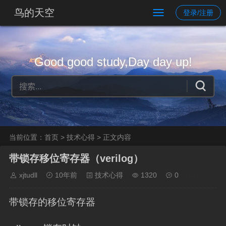
鸟的天空
登录/注册
Good good study,Day day up!
当前位置：
首页
>
技术心得
> 正文内容
带锁存移位寄存器（verilog）
xjtudll
10年前
技术心得
1320
0
带锁存的移位寄存器