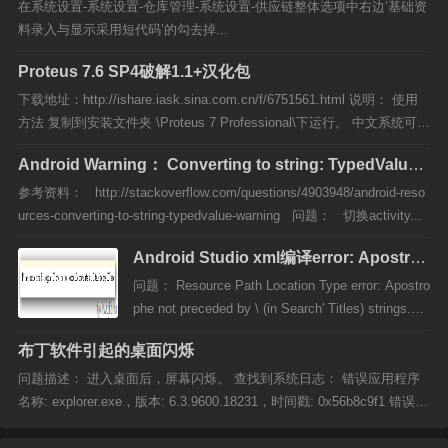
会导致复位，若不喂狗，第二次溢出将会导致IC复
在系统设置-系统设置-仓库管理-系统设置-供应链整体选项中右边‘基础资
位。 由于看门狗无法屏蔽，即使不想用看门狗，
料录入与显示采用短代码’的勾去掉...
也...
Proteus 7.6 SP4破解1.1+汉化包
下载地址：http://ishare.iask.sina.com.cn/f/6751561.html 说明： 使用
方法 复制到安装文件夹 \Proteus 7 Professional\下运行。 中文系统可
用， 不用改区域语言设置。 不要安装其他破解 更新历史 1.1(2010.02....
Android Warning： Converting to string: TypedValue
…
参考资料： http://stackoverflow.com/questions/4903948/android-reso
urces-converting-to-string-typedvalue-warning 问题： 切换activity...
Android Studio xml编译error: Apostrop
he not preceded by \
问题： Resource Path Location Type error: Apostro
phe not preceded by \ (in Search' Titles) strings.xm
l 原因： 在string.xml中使用了转义字符 解决办法：
布丁软件引起的桌面闪烁
在编译出...
问题描述： 进入桌面后，屏幕闪烁。 查找到系统日志： 错误应用程序
名称: explorer.exe，版本: 6.3.9600.18231，时间戳: 0x56b8c9f1 错误模
块名称: PDZipMenu64.dll，版本: 1.4.3.11014，时间戳: 0x5da4349a 异
常代码: 0xc...