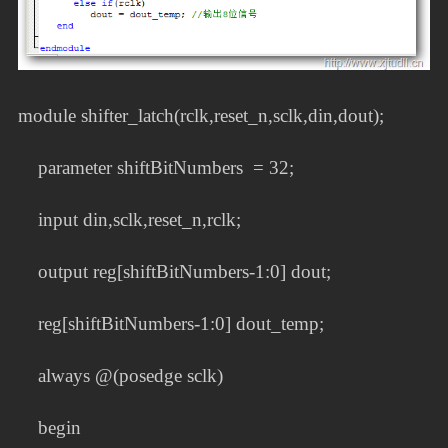
module shifter_latch(rclk,reset_n,sclk,din,dout);
parameter shiftBitNumbers = 32;
input din,sclk,reset_n,rclk;
output reg[shiftBitNumbers-1:0] dout;
reg[shiftBitNumbers-1:0] dout_temp;
always @(posedge sclk)
begin