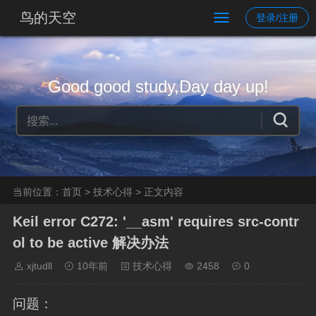
鸟的天空
登录/注册
Good good study,Day day up!
当前位置：
首页
>
技术心得
> 正文内容
Keil error C272: '__asm' requires src-contr
ol to be active 解决办法
xjtudll
10年前
技术心得
2458
0
问题：