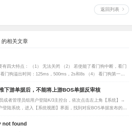
返回列表
” 的相关文章
要有四大特点： （1） 无法关闭 （2） 若使能了看门狗中断，看门
门狗溢出时间：125ms，500ms，2s和8s （4） 看门狗第一次
第二次溢出将会导致IC复位。 由于看门狗无法屏蔽，即使不想用
下推下游单据后，不能将上游BOS单据反审核
理员或者管理员组用户登陆K/3主控台，依次点击左上角【系统】→
用户登陆系统，进入【系统视图】界面，找到对应BOS单据发布的模
入上游自定义BOS单据的BOS 设计界面，单击菜单栏【编辑】→
y not found