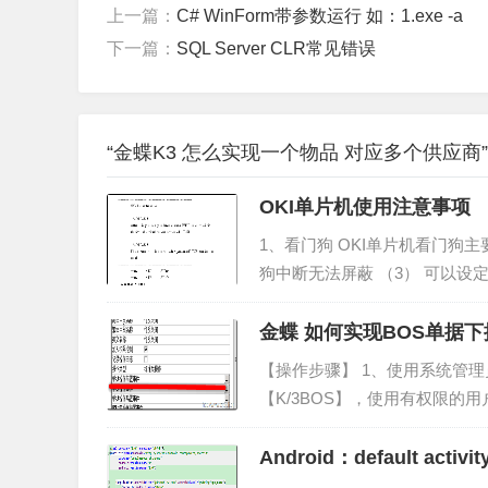
上一篇：
C# WinForm带参数运行 如：1.exe -a
下一篇：
SQL Server CLR常见错误
“金蝶K3 怎么实现一个物品 对应多个供应商
OKI单片机使用注意事项
1、看门狗 OKI单片机看门狗主
狗中断无法屏蔽 （3） 可以设定看
溢出不会导致复位，若不喂狗，
看门狗，也...
金蝶 如何实现BOS单据
【操作步骤】 1、使用系统管
【K/3BOS】，使用有权限的
块，双击进入单据界面； 2、进
【操作...
Android：default activit