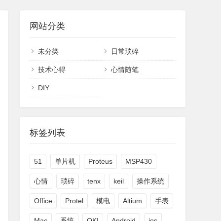
网站分类
未分类
日常琐碎
技术心得
心情随笔
DIY
标签列表
51
单片机
Proteus
MSP430
心情
琐碎
tenx
keil
操作系统
Office
Protel
模电
Altium
手表
Mac
系统
OKI
Android
ios