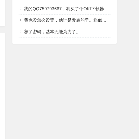
我的QQ759793667，我买了个OKI下载器，送的光盘里面有2016年翻译好的，IDE,LCD,还有内核，用户手册讲解的中文资料。
我也没怎么设置，估计是发表的早。您似乎并没有留下QQ。OKI有中文资料？？据我了解，只有496有中文吧。
忘了密码，基本无能为力了。