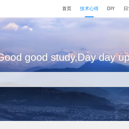
首页
技术心得
DIY
日
Good good study,Day day up