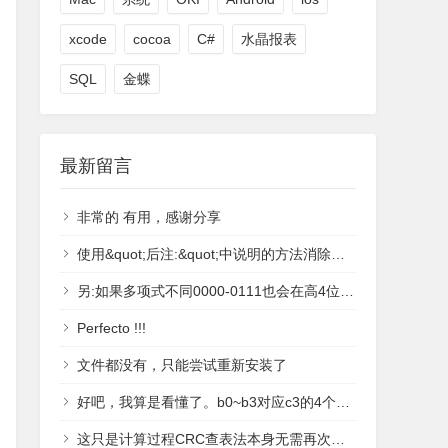
xcode
cocoa
C#
水晶报表
SQL
金蝶
最新留言
非常的 有用，感谢分享
使用&quot;后注:&quot;中说明的方法消除了高4位产生的1.
另:如果多项式不同0000-0111也会在高4位中多产生1.
Perfecto !!!
文件都没有，只能尝试重新安装了
好吧，我算是看懂了。b0~b3对应c3的4个位置，当前位置为1时等于poly对应的偏移值，否则为0；比如c3=1001，b3=Poly &lt;&lt;3; b2=0; b1 = 0; b0 = Poly &lt;&lt; 0计算驱动表的时候，是c3左移4个位置作为测试护具，也就是c3=10010000，因此，驱动表的值为：c3^b3^b2^b1 = 10010000^10011000^0^0^10011 = 1000^10011=11011^10011=1000感谢博主的文章！
这只是计算过程CRC查表法本身无需再次判断，得表的过程已经判断完了。