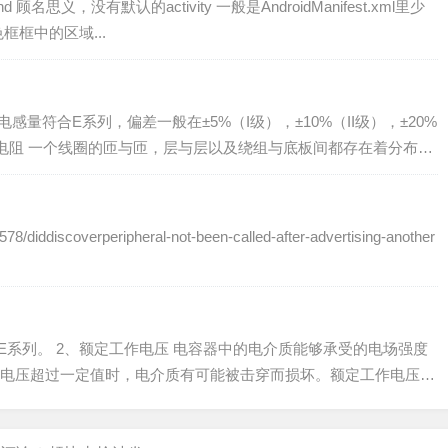
not found 顾名思义，没有默认的activity 一般是AndroidManifest.xml里少
框框中的区域...
感量符合E系列，偏差一般在±5%（I级），±10%（II级），±20%
直流电阻 一个线圈的匝与匝，层与层以及绕组与底板间都存在着分布电
，导线有一定的直流电阻，这样，一个实际的电感线圈可等效成一
diddiscoverperipheral-not-been-called-after-advertising-another
E系列。 2、额定工作电压 电容器中的电介质能够承受的电场强度
电压超过一定值时，电介质有可能被击穿而损坏。额定工作电压是
电容器在电路中连续工作而不被击穿的加在电容器上的最大有效
电压通...