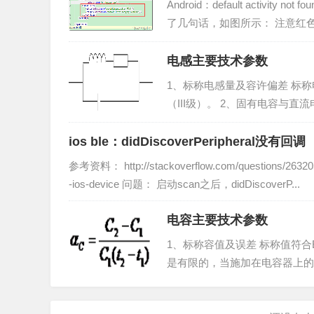
Android：default activity 
了几句话，如图所示： 注意红色
电感主要技术参数
1、标称电感量及容许偏差 标称电
（III级）。 2、固有电容与
容，又由于线圈是由导线绕成的
个理想电...
ios ble：didDiscoverPeripheral没有回调
参考资料： http://stackoverflow.com/questions/26320578/
-ios-device 问题： 启动scan之后，didDiscoverP...
电容主要技术参数
1、标称容值及误差 标称值符合
是有限的，当施加在电容器上的
指，在规定的工作温度范围内，
值，习惯上叫电容器的耐压。 额定