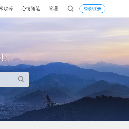
常琐碎
心情随笔
管理
登录/注册
!