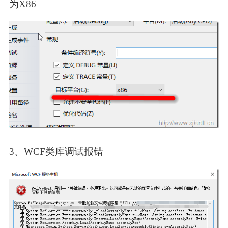
为X86
3、WCF类库调试报错