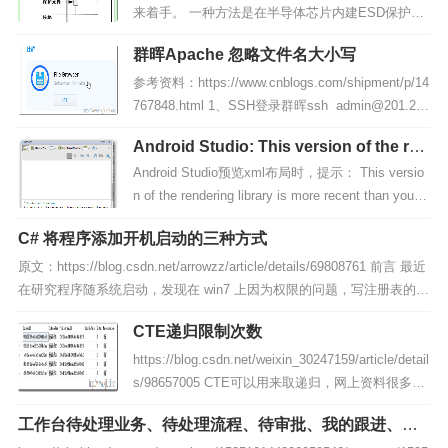
来着手。 一种方法是在半导体芯片内建ESD保护架
构。不过，日趋缩小的CMOS芯片已经越来越不足
群晖Apache 忽略文件名大小写
以承受进行内部2 kV等级的ESD保护所需要的面
积。 其次，也可以在物理电路设计方面下功夫，较
参考资料：https://www.cnblogs.com/shipment/p/14
敏感的电路元件应该尽量远离通孔或接缝处，如果
767848.html 1、SSH登录群晖ssh admin@201.20
可能的话，线缆连接...
1.201.1682、修改conf文件权限为777sudo chmod 7
Android Studio: This version of the ren
77 /volume1/@appstore/Apache...
dering library is more recent than your
Android Studio预览xml布局时，提示： This versio
version of Android Studio
n of the rendering library is more recent than your v
ersion of Android Studio. Please update Android St
C# 将程序添加开机启动的三种方式
udio 如图所示...
原文：https://blog.csdn.net/arrowzz/article/details/69808761 前言 最近
在研究程序随系统启动，发现在 win7 上因为权限的问题，写注册表的时
候总是会出现问题，写不进去导致的不能自动启动，随后决定仔细的看
CTE递归限制次数
一看这方面的问题。 查资料过程中主要发现有...
https://blog.csdn.net/weixin_30247159/article/detail
s/98657005 CTE可以用来取递归，网上资料很多，
这里就不再叙述了，今天遇到的需求是要限制只取2
工作台待处理业务、待处理流程、待审批、我的跟进、预
级，然后加了个临时的lev with tree as ( select [C
警、消息对应的数据表