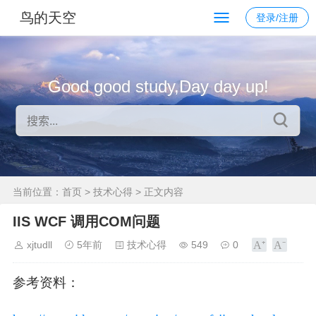
鸟的天空
登录/注册
Good good study,Day day up!
当前位置：
首页
>
技术心得
> 正文内容
IIS WCF 调用COM问题
xjtudll
5年前
技术心得
549
0
参考资料：