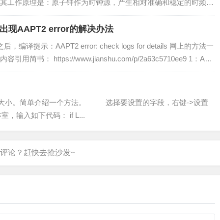
其工作原理是：原子钟作为时钟源，产生相对准确和稳定的时频标
器得到实时的标准时间信息。如：年、月、日、时、分、秒、毫
息通过时间信息...
.1出现AAPT2 error的解决办法
.3之后，编译提示：AAPT2 error: check logs for details 网上的方法一
 https://www.jianshu.com/p/2a63c5710ee9 1：Andr
大小。简单介绍一个方法。 选择要设置的字段，右键->设置
输入如下代码： if L...