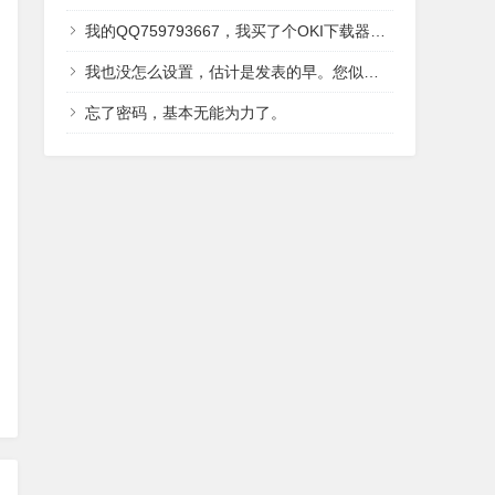
我的QQ759793667，我买了个OKI下载器，送的光盘里面有2016年翻译好的，IDE,LCD,还有内核，用户手册讲解的中文资料。
我也没怎么设置，估计是发表的早。您似乎并没有留下QQ。OKI有中文资料？？据我了解，只有496有中文吧。
忘了密码，基本无能为力了。