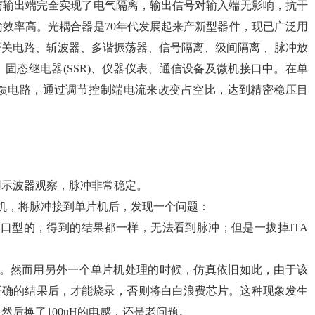
与输出端完全实现了电气隔离，输出信号对输入端无影响，抗干
效率高。光耦合器是70年代发展起来产新型器件，现已广泛用
关电路、斩波器、多谐振荡器、信号隔离、级间隔离 、脉冲放
固态继电器(SSR)、仪器仪表、通信设备及微机接口中。在单
馈电路，通过调节控制端电流来改变占空比，达到精密稳压目
用示波器观察，脉冲非常稳定。
片机，将脉冲接到单片机后，发现一个问题：
并口型的，得到的结果都一样，无法看到脉冲；但是一拔掉JTA
意。然而用另外一个单片机处理的时候，仿真依旧如此，由于该
正确的结果后，才能烧录，否则将白白浪费芯片。这种现象发生
后换了100uH的电感，还是老问题。