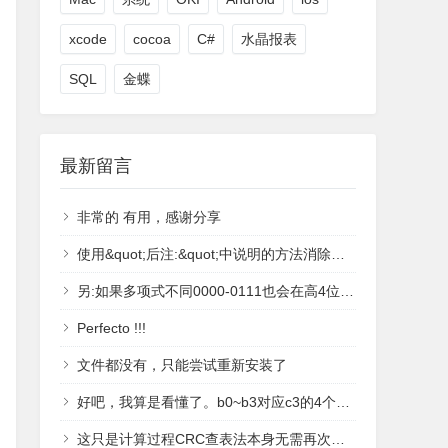
xcode
cocoa
C#
水晶报表
SQL
金蝶
最新留言
非常的 有用，感谢分享
使用&quot;后注:&quot;中说明的方法消除了高4位产生的1.
另:如果多项式不同0000-0111也会在高4位中多产生1.
Perfecto !!!
文件都没有，只能尝试重新安装了
好吧，我算是看懂了。b0~b3对应c3的4个位置，当前位置为1时等于poly对应的偏移值，否则为0；比如c3=1001，b3=Poly &lt;&lt;3; b2=0; b1 = 0; b0 = Poly &lt;&lt; 0计算驱动表的时候，是c3左移4个位置作为测试护具，也就是c3=10010000，因此，驱动表的值为：c3^b3^b2^b1 = 10010000^10011000^0^0^10011 = 1000^10011=11011^10011=1000感谢博主的文章！
这只是计算过程CRC查表法本身无需再次判断，得表的过程已经判断完了。