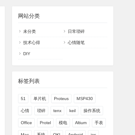
网站分类
未分类
日常琐碎
技术心得
心情随笔
DIY
标签列表
51
单片机
Proteus
MSP430
心情
琐碎
tenx
keil
操作系统
Office
Protel
模电
Altium
手表
Mac
系统
OKI
Android
ios