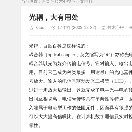
当前位置：
首页
>
技术心得
> 正文内容
光耦，大有用处
xjtudll
17年前
(2009-12-22)
技术心得
光耦，百度百科是这样说的：
耦合器（optical coupler，英文缩写为O
耦合器以光为媒介传输电信号。它对输入、输出
用。目前它已成为种类最多、用途最广的光电器
号放大。输入的电信号驱动发光二极管（LED）
过进一步放大后输出。这就完成了电—光—电的
出间互相隔离，电信号传输具有单向性等特点，
入端属于电流型工作的低阻元件，因而具有很强
可以大大提高信噪比。在计算机数字通信及实时
靠性。