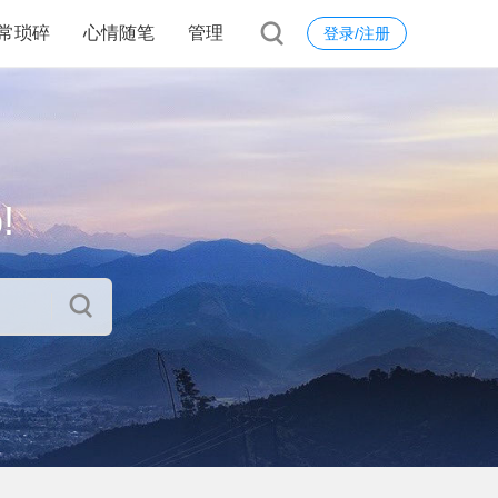
常琐碎
心情随笔
管理
登录/注册
!