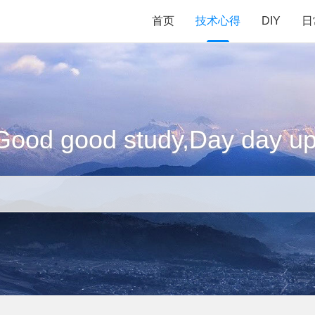
首页
技术心得
DIY
日
Good good study,Day day up