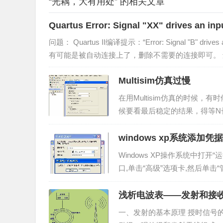
“光耦，大有用处” 的相关文章
Quartus Error: Signal "XX" drives an inp
问题： Quartus II编译提示：“Error: Signal "B"
有可能是被自动连接上了，删除不需要的连接即可。 还有
Multisim仿真过慢
在用Multisim仿真的时候
候要看最后稳定的结果，得等N
通病，如果你按照软件的默认设
值。如图（以中文版为例）...
windows xp系统添加
Windows XP操作系统中打开“运行
口,单击“高级”选项卡,然后单击
脑。...
浅析电波表——发射和接
一、发射的基本原理 授时信号