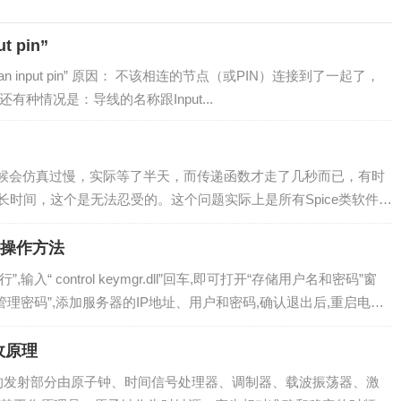
ut pin”
 drives an input pin” 原因： 不该相连的节点（或PIN）连接到了一起了，
种情况是：导线的名称跟Input...
，有时候会仿真过慢，实际等了半天，而传递函数才走了几秒而已，有时
长时间，这个是无法忍受的。这个问题实际上是所有Spice类软件的
置的话，有些仿真进程就是很慢。 解决办法： 修改仿真的步进
凭据操作方法
”,输入“ control keymgr.dll”回车,即可打开“存储用户名和密码”窗
“管理密码”,添加服务器的IP地址、用户和密码,确认退出后,重启电
收原理
的发射部分由原子钟、时间信号处理器、调制器、载波振荡器、激