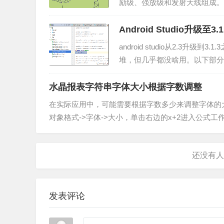
励级、强放级和发射天线组成。
准，这个频率标准通过系统分频
秒、微妙等时间信息，这些时间信
Android Studio升级至3
android studio从2.3升级到3.1
堆，但几乎都没啥用。以下部分内容引用简书：
oid Stu...
水晶报表字符串字体大小根据字数调整
在实际应用中，可能需要根据字数多少来调整字体的
对象格式->字体->大小，单击右边的x+2进入公式工作室，
发表评论