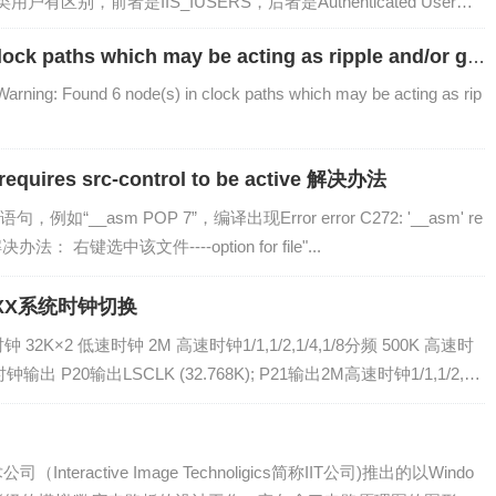
别，前者是IIS_IUSERS，后者是Authenticated User或
s which may be acting as ripple and/or gat
und 6 node(s) in clock paths which may be acting as rip
asm' requires src-control to be active 解决办法
“__asm POP 7”，编译出现Error error C272: '__asm' re
ive 解决办法： 右键选中该文件----option for file"...
4XX系统时钟切换
2K×2 低速时钟 2M 高速时钟1/1,1/2,1/4,1/8分频 500K 高速时
时钟输出 P20输出LSCLK (32.768K); P21输出2M高速时钟1/1,1/2,1/
nteractive Image Technoligics简称IIT公司)推出的以Windo