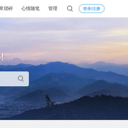
常琐碎
心情随笔
管理
登录/注册
!