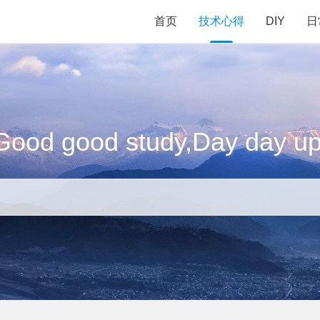
首页
技术心得
DIY
日
Good good study,Day day up