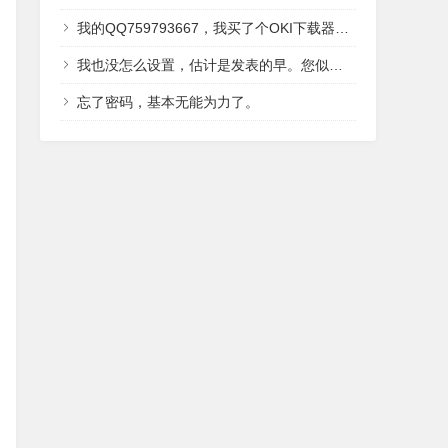
我的QQ759793667，我买了个OKI下载器，送的光盘里面有2016年翻译好的，IDE,LCD,还有内核，用户手册讲解的中文资料。
我也没怎么设置，估计是发表的早。您似乎并没有留下QQ。OKI有中文资料？？据我了解，只有496有中文吧。
忘了密码，基本无能为力了。