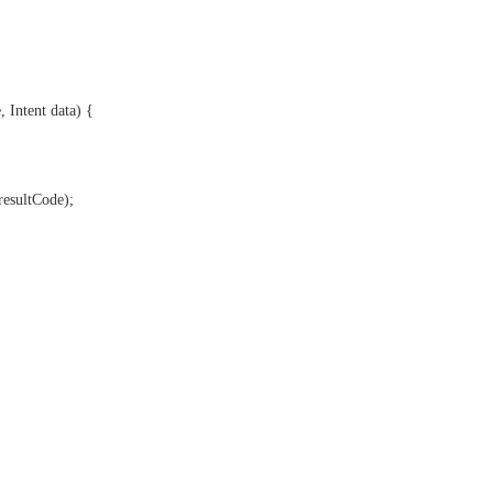
, Intent data) {
resultCode);