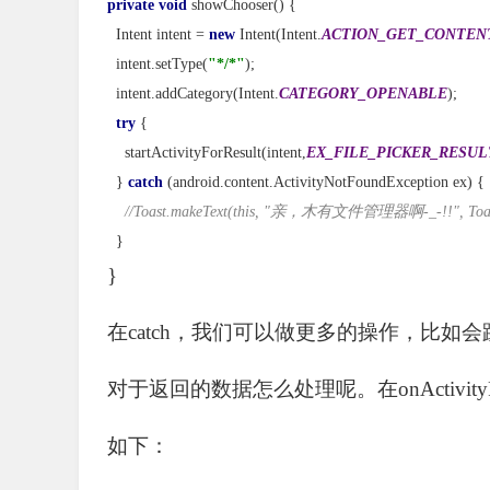
private void 
showChooser() {
  Intent intent = 
new 
Intent(Intent.
ACTION_GET_CONTEN
  intent.setType(
"*/*"
);
  intent.addCategory(Intent.
CATEGORY_OPENABLE
);
try 
{
    startActivityForResult(intent,
EX_FILE_PICKER_RESUL
  } 
catch 
(android.content.ActivityNotFoundException ex) {
//Toast.makeText(this, "亲，木有文件管理器啊-_-!!", Toa
}
}
在catch，我们可以做更多的操作，比
对于返回的数据怎么处理呢。在
onActivi
如下：