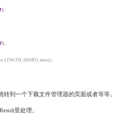
T
);
T
);
st.LENGTH_SHORT).show();
如会跳转到一个下载文件管理器的页面或者等等。
tyResult里处理。