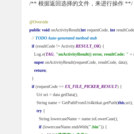
/** 根据返回选择的文件，来进行操作 **/
@Override
public void 
onActivityResult(
int 
requestCode, 
int 
resultCode
// 
TODO Auto-generated method stub
if 
(resultCode != Activity.
RESULT_OK
) {
    Log.
e
(
TAG
, 
"onActivityResult() error, resultCode: " 
+ 
super
.onActivityResult(requestCode, resultCode, data);
return
;
  }
if 
(requestCode == 
EX_FILE_PICKER_RESULT
) {
      Uri uri = data.getData();
      String name = GetPathFromUri4kitkat.
getPath
(
this
,uri);
try 
{
        String lowercaseName = name.toLowerCase();
if 
(lowercaseName.endsWith(
".bin"
)) {