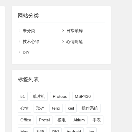
网站分类
未分类
日常琐碎
技术心得
心情随笔
DIY
标签列表
51
单片机
Proteus
MSP430
心情
琐碎
tenx
keil
操作系统
Office
Protel
模电
Altium
手表
Mac
系统
OKI
Android
ios