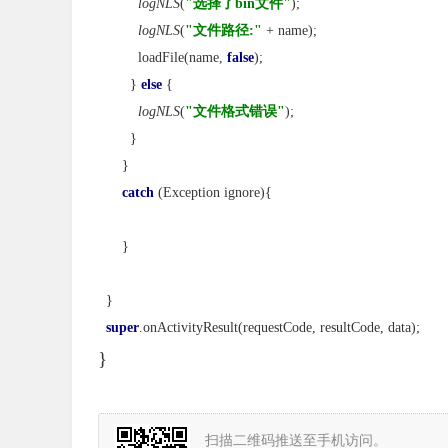
logNLS
(
"选择了bin文件"
);
logNLS
(
"文件路径:" 
+ name);
          loadFile(name, 
false
);
        } 
else 
{
logNLS
(
"文件格式错误"
);
        }
      }
catch 
(Exception ignore){
      }
  }
super
.onActivityResult(requestCode, resultCode, data);
}
扫描二维码推送至手机访问。