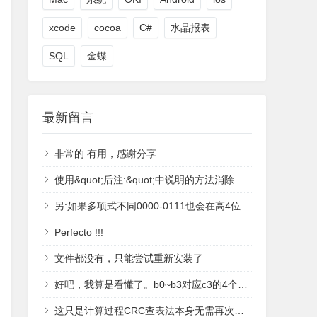
xcode
cocoa
C#
水晶报表
SQL
金蝶
最新留言
非常的 有用，感谢分享
使用&quot;后注:&quot;中说明的方法消除了高4位产生的1.
另:如果多项式不同0000-0111也会在高4位中多产生1.
Perfecto !!!
文件都没有，只能尝试重新安装了
好吧，我算是看懂了。b0~b3对应c3的4个位置，当前位置为1时等于poly对应的偏移值，否则为0；比如c3=1001，b3=Poly &lt;&lt;3; b2=0; b1 = 0; b0 = Poly &lt;&lt; 0计算驱动表的时候，是c3左移4个位置作为测试护具，也就是c3=10010000，因此，驱动表的值为：c3^b3^b2^b1 = 10010000^10011000^0^0^10011 = 1000^10011=11011^10011=1000感谢博主的文章！
这只是计算过程CRC查表法本身无需再次判断，得表的过程已经判断完了。