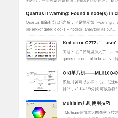
的内容，一部分是静态资源，由IIS返回给用户。 这2类用户有区
者是Anonym...
Quartus II Warning: Found 6 node(s) in clock path
ed clocks
Quartus II编译某代码之后，老是提示如下warning： Warning: Fo
ple and/or gated clocks -- node(s) analyzed as buf...
Keil error C272: '__
问题： 在C代码里加入了__asm语句，例如
quires src-control to be act
OKI单片机——ML610Q
系统时钟可以选择： 32K 低速时钟 3
钟1/1,1/2,1/4,1/8分频 可以选择
4,1/8分频或5...
Multisim几则使用技巧
Multisim是加拿大图像交互技术公司（I