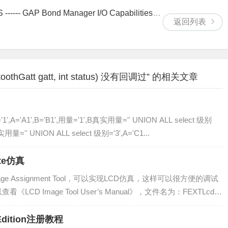
- GAP Bond Manager I/O Capabilities的含义
返回列表
uetoothGatt gatt, int status) 没有回调过” 的相关文章
'1',A='A1',B='B1',用量='1',B真实用量='' UNION ALL select 级别
真实用量='' UNION ALL select 级别='3',A='C1...
ate仿真
Image Assignment Tool，可以实现LCD仿真，这样可以很方便的调试
CD Image Tool User’s Manual》，文件名为：FEXTLcdIm
r Edition注册教程