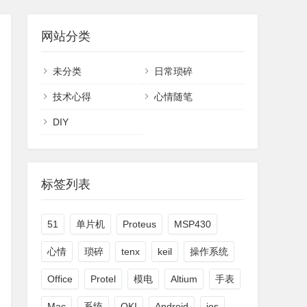
网站分类
未分类
日常琐碎
技术心得
心情随笔
DIY
标签列表
51
单片机
Proteus
MSP430
心情
琐碎
tenx
keil
操作系统
Office
Protel
模电
Altium
手表
Mac
系统
OKI
Android
ios