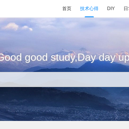
首页
技术心得
DIY
日
Good good study,Day day up