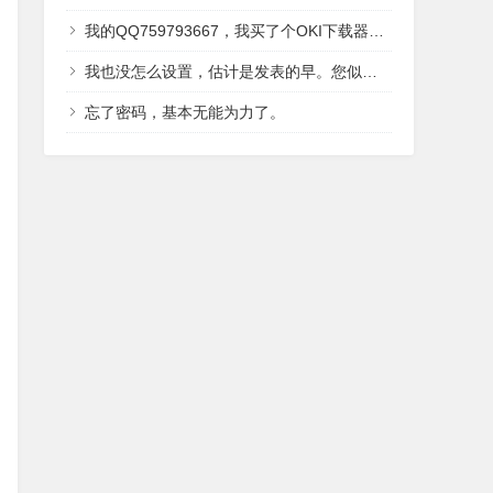
我的QQ759793667，我买了个OKI下载器，送的光盘里面有2016年翻译好的，IDE,LCD,还有内核，用户手册讲解的中文资料。
我也没怎么设置，估计是发表的早。您似乎并没有留下QQ。OKI有中文资料？？据我了解，只有496有中文吧。
忘了密码，基本无能为力了。