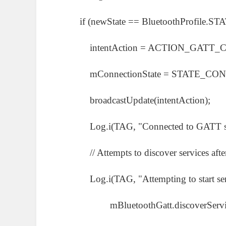
if (newState == BluetoothProfile.S
intentAction = ACTION_GATT_C
mConnectionState = STATE_CON
broadcastUpdate(intentAction);
Log.i(TAG, "Connected to GATT ser
// Attempts to discover services after s
Log.i(TAG, "Attempting to start servi
mBluetoothGatt.discoverService