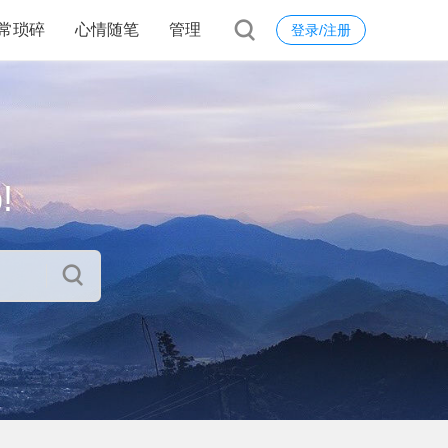
常琐碎
心情随笔
管理
登录/注册
!