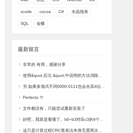
xcode
cocoa
C#
水晶报表
SQL
金蝶
最新留言
非常的 有用，感谢分享
使用&quot;后注:&quot;中说明的方法消除了高4位产生的1.
另:如果多项式不同0000-0111也会在高4位中多产生1.
Perfecto !!!
文件都没有，只能尝试重新安装了
好吧，我算是看懂了。b0~b3对应c3的4个位置，当前位置为1时等于poly对应的偏移值，否则为0；比如c3=1001，b3=Poly &lt;&lt;3; b2=0; b1 = 0; b0 = Poly &lt;&lt; 0计算驱动表的时候，是c3左移4个位置作为测试护具，也就是c3=10010000，因此，驱动表的值为：c3^b3^b2^b1 = 10010000^10011000^0^0^10011 = 1000^10011=11011^10011=1000感谢博主的文章！
这只是计算过程CRC查表法本身无需再次判断，得表的过程已经判断完了。