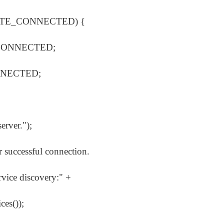
TATE_CONNECTED) {
ONNECTED;
NECTED;
ver.");
uccessful connection.
ce discovery:" +
s());