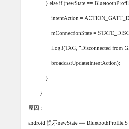
} else if (newState == BluetoothPro
intentAction = ACTION_GATT_D
mConnectionState = STATE_DIS
Log.i(TAG, "Disconnected from GATT
broadcastUpdate(intentAction);
}
}
原因：
android 提示newState == BluetoothProfi