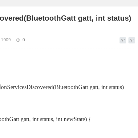
ered(BluetoothGatt gatt, int status)
1909
0
esDiscovered(BluetoothGatt gatt, int status)
hGatt gatt, int status, int newState) {