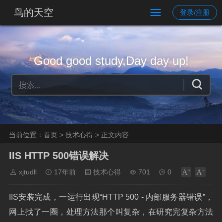
鸟的天空
登录/注册
Good good study,Day day up!
当前位置：
首页
>
技术心得
> 正文内容
IIS HTTP 500错误解决
xjtudll
17年前
技术心得
701
0
IIS安装完成，一运行出现“HTTP 500 - 内部服务器错误”，
网上找了一圈，处理方法那个叫复杂，在研究完复杂方法