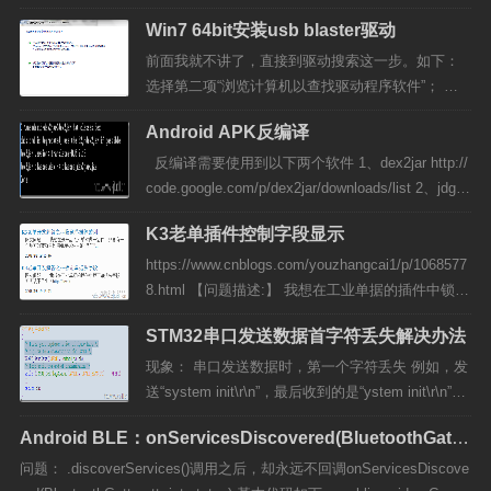
红框处）。 在代码输入处输入以下代码： if 条件语
Win7 64bit安装usb blaster驱动
句 then true else &n...
前面我就不讲了，直接到驱动搜索这一步。如下：
选择第二项“浏览计算机以查找驱动程序软件”； 关
键步骤到了，很容易出错，导致无法安装成功 在下
Android APK反编译
图中一定要将驱动程序位置设置为 “D:\altera\90\qua
rtus\drivers\usb-blaster...
反编译需要使用到以下两个软件 1、dex2jar http://
code.google.com/p/dex2jar/downloads/list 2、jdgui
http://code.google.com/p/innlab/downloads/list 反
K3老单插件控制字段显示
编译步骤如下： 1、将APK...
https://www.cnblogs.com/youzhangcai1/p/1068577
8.html 【问题描述:】 我想在工业单据的插件中锁定
单据头字段,但实现不了？ 【解决方法:】 For i = 0 T
STM32串口发送数据首字符丢失解决办法
o m_BillTransfer.Head.count - 1 &n...
现象： 串口发送数据时，第一个字符丢失 例如，发
送“system init\r\n”，最后收到的是“ystem init\r\n”，
在此之后发送的数据均正常。 错误代码： 原因分
Android BLE：onServicesDiscovered(BluetoothGatt
析： TC 和 TXE 标志位在复位的时候被置1 ，这样
gatt, int status) 没有回调过
第一次whil...
问题： .discoverServices()调用之后，却永远不回调onServicesDiscove